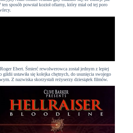
en sposób powstał kozioł ofiarny, który miał od tej poro
wórcy.
 Roger Ebert. Śmierć rewolwerowca został jednym z lepiej
ildii ustawiła się kolejka chętnych, do usunięcia swojego
wym. Z nazwiska skorzystali reżyserzy dziesiątek filmów.