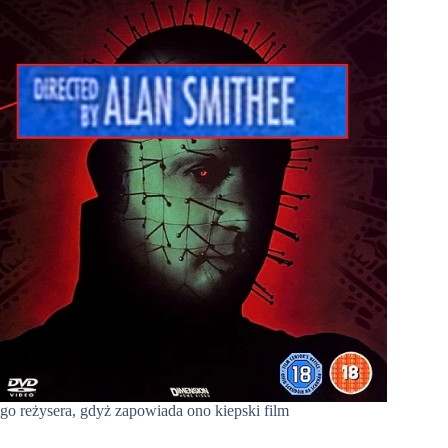
o reżysera, gdyż zapowiada ono kiepski film