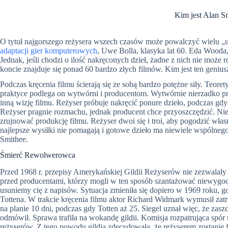
Kim jest Alan S
O tytuł najgorszego reżysera wszech czasów może powalczyć wielu 
adaptacji gier komputerowych
, Uwe Bolla, klasyka lat 60. Eda Wood
Jednak, jeśli chodzi o ilość nakręconych dzieł, żadne z nich nie mo
koncie znajduje się ponad 60 bardzo złych filmów. Kim jest ten genius
Podczas kręcenia filmu ścierają się ze sobą bardzo potężne siły. Teore
praktyce podlega on wytwórni i producentom. Wytwórnie nierzadko p
inną wizję filmu. Reżyser próbuje nakręcić ponure dzieło, podczas gd
Reżyser pragnie rozmachu, jednak producent chce przyoszczędzić. Nie
zrujnować produkcję filmu. Reżyser dwoi się i troi, aby pogodzić wł
najlepsze wysiłki nie pomagają i gotowe dzieło ma niewiele wspóln
Smithee.
Śmierć Rewolwerowca
Przed 1968 r. przepisy Amerykańskiej Gildii Reżyserów nie zezwala
przed producentami, którzy mogli w ten sposób szantażować niewygod
usuniemy cię z napisów. Sytuacja zmieniła się dopiero w 1969 roku, g
Tottena. W trakcie kręcenia filmu aktor Richard Widmark wymusił zat
na planie 10 dni, podczas gdy Totten aż 25. Siegel uznał więc, że zas
odmówił. Sprawa trafiła na wokandę gildii. Komisja rozpatrująca spór u
reżyserów. Z tego powodu gildia zdecydowała, że reżyserem zostanie fi