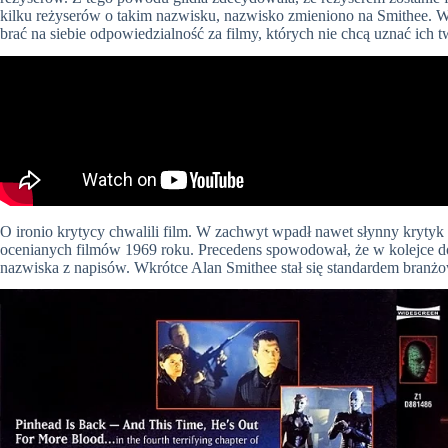
kilku reżyserów o takim nazwisku, nazwisko zmieniono na Smithee. W t
brać na siebie odpowiedzialność za filmy, których nie chcą uznać ich t
O ironio krytycy chwalili film. W zachwyt wpadł nawet słynny krytyk
ocenianych filmów 1969 roku. Precedens spowodował, że w kolejce do g
nazwiska z napisów. Wkrótce Alan Smithee stał się standardem branżo