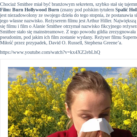
Chociaż Smithee miał być branżowym sekretem, szybko stał się tajemn
Film: Burn Hollywood Burn
(znany pod polskim tytułem
Spalić Ho
jest niezadowolony ze swojego dzieła do tego stopnia, że postanawia s
jego własne nazwisko. Reżyserem filmu jest Arthur Hiller. Największą i
się filmu i film o Alanie Smithee otrzymał nazwisko fikcyjnego reży
Smithee stało się mainstreamowe. Z tego powodu gildia zrezygnowała 
pseudonim, pod jakim ich film zostanie wydany. Reżyser filmu Supern
Miłość przez przypadek, David O. Russell, Stephena Greene’a.
https://www.youtube.com/watch?v=kx4XZ2ebLhQ