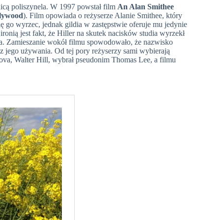
icą poliszynela. W 1997 powstał film
An Alan Smithee
llywood
). Film opowiada o reżyserze Alanie Smithee, który
ię go wyrzec, jednak gildia w zastępstwie oferuje mu jedynie
ronią jest fakt, że Hiller na skutek nacisków studia wyrzekł
sera. Zamieszanie wokół filmu spowodowało, że nazwisko
z jego używania. Od tej pory reżyserzy sami wybierają
ova, Walter Hill, wybrał pseudonim Thomas Lee, a filmu