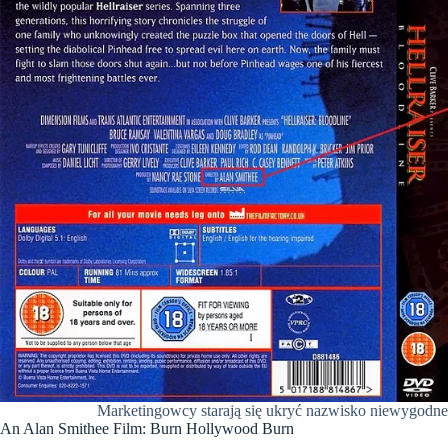
Marketingowcy starają się ukryć nazwisko niewygodneg
An Alan Smithee Film: Burn Hollywood Burn