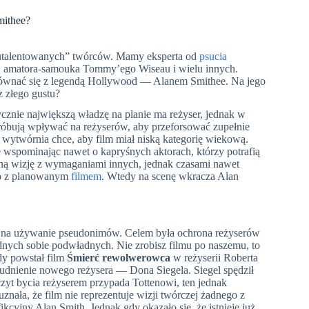
mithee?
„utalentowanych” twórców. Mamy eksperta od
psucia
a, amatora-samouka Tommy’ego Wiseau i wielu innych.
że równać się z legendą Hollywood — Alanem Smithee. Na jego
z złego gustu?
tycznie największą władzę na planie ma reżyser, jednak w
róbują wpływać na reżyserów, aby przeforsować zupełnie
y wytwórnia chce, aby film miał niską kategorię wiekową.
 wspominając nawet o kapryśnych aktorach, którzy potrafią
asną wizję z wymaganiami innych, jednak czasami nawet
ego z planowanym
filmem
. Wtedy na scenę wkracza Alan
ły na używanie pseudonimów. Celem była ochrona reżyserów
nych sobie podwładnych. Nie zrobisz filmu po naszemu, to
dy powstał film
Śmierć rewolwerowca
w reżyserii Roberta
rudnienie nowego reżysera — Dona Siegela. Siegel spędził
zczyt bycia reżyserem przypada Tottenowi, ten jednak
znała, że film nie reprezentuje wizji twórczej żadnego z
kcyjny Alan Smith. Jednak gdy okazało się, że istnieje już