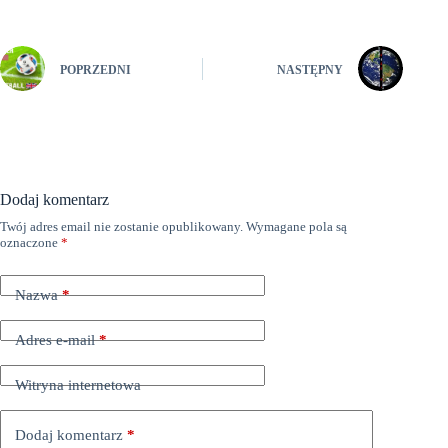
POPRZEDNI
NASTĘPNY
Dodaj komentarz
Twój adres email nie zostanie opublikowany.
Wymagane pola są
oznaczone
*
Nazwa
*
Adres e-mail
*
Witryna internetowa
Dodaj komentarz
*