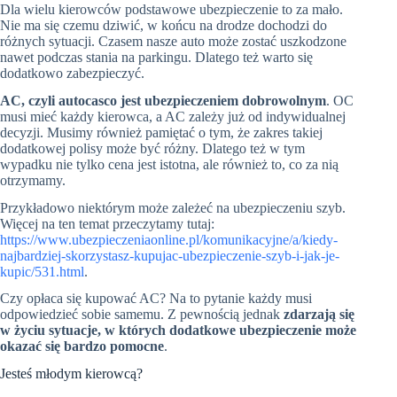
Dla wielu kierowców podstawowe ubezpieczenie to za mało.
Nie ma się czemu dziwić, w końcu na drodze dochodzi do
różnych sytuacji. Czasem nasze auto może zostać uszkodzone
nawet podczas stania na parkingu. Dlatego też warto się
dodatkowo zabezpieczyć.
AC, czyli autocasco jest ubezpieczeniem dobrowolnym
. OC
musi mieć każdy kierowca, a AC zależy już od indywidualnej
decyzji. Musimy również pamiętać o tym, że zakres takiej
dodatkowej polisy może być różny. Dlatego też w tym
wypadku nie tylko cena jest istotna, ale również to, co za nią
otrzymamy.
Przykładowo niektórym może zależeć na ubezpieczeniu szyb.
Więcej na ten temat przeczytamy tutaj:
https://www.ubezpieczeniaonline.pl/komunikacyjne/a/kiedy-
najbardziej-skorzystasz-kupujac-ubezpieczenie-szyb-i-jak-je-
kupic/531.html
.
Czy opłaca się kupować AC? Na to pytanie każdy musi
odpowiedzieć sobie samemu. Z pewnością jednak
zdarzają się
w życiu sytuacje, w których dodatkowe ubezpieczenie może
okazać się bardzo pomocne
.
Jesteś młodym kierowcą?