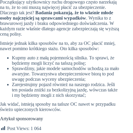
Początkujący użytkownicy ruchu drogowego często narzekają
na to, że to oni muszą najwięcej płacić za ubezpieczenie.
Dlaczego tak jest?
Badania pokazują, że to właśnie młode
osoby najczęściej są sprawcami wypadków
. Wynika to z
brawurowej jazdy i braku odpowiedniego doświadczenia. W
każdym razie właśnie dlatego agencje zabezpieczają się wyższą
ceną polisy.
Istnieje jednak kilka sposobów na to, aby za OC płacić mniej,
nawet pomimo krótkiego stażu. Oto kilka sposobów:
Kupmy auto z małą pojemnością silnika. To sprawi, że
będziemy mogli liczyć na tańszą polisę;
Sprawdźmy, jakie modele samochodów uchodzą za mało
awaryjne. Towarzystwa ubezpieczeniowe biorą to pod
uwagę podczas wyceny ubezpieczenia;
Zarejestrujmy pojazd również na naszego rodzica. Jeśli
ten posiada zniżki za bezkolizyjną jazdę, wówczas także
i my będziemy mogli z nich skorzystać;
Jak widać, istnieją sposoby na tańsze OC nawet w przypadku
świeżo upieczonych kierowców.
Artykuł sponsorowany
Post Views:
1 064