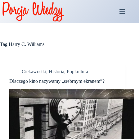
Przejdź
do
treści
Tag
Harry C. Williams
Ciekawostki
,
Historia
,
Popkultura
Dlaczego kino nazywamy „srebrnym ekranem”?