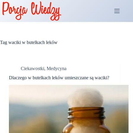
Przejdź
do
treści
Tag
waciki w butelkach leków
Ciekawostki
,
Medycyna
Dlaczego w butelkach leków umieszczane są waciki?