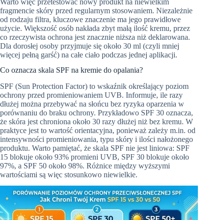
Warto więc przetestować nowy produkt na niewielkim
fragmencie skóry przed regularnym stosowaniem. Niezależnie
od rodzaju filtra, kluczowe znaczenie ma jego prawidłowe
użycie. Większość osób nakłada zbyt małą ilość kremu, przez
co rzeczywista ochrona jest znacznie niższa niż deklarowana.
Dla dorosłej osoby przyjmuje się około 30 ml (czyli mniej
więcej pełną garść) na całe ciało podczas jednej aplikacji.
Co oznacza skala SPF na kremie do opalania?
SPF (Sun Protection Factor) to wskaźnik określający poziom
ochrony przed promieniowaniem UVB. Informuje, ile razy
dłużej można przebywać na słońcu bez ryzyka oparzenia w
porównaniu do braku ochrony. Przykładowo SPF 30 oznacza,
że skóra jest chroniona około 30 razy dłużej niż bez kremu. W
praktyce jest to wartość orientacyjna, ponieważ zależy m.in. od
intensywności promieniowania, typu skóry i ilości nałożonego
produktu. Warto pamiętać, że skala SPF nie jest liniowa: SPF
15 blokuje około 93% promieni UVB, SPF 30 blokuje około
97%, a SPF 50 około 98%. Różnice między wyższymi
wartościami są więc stosunkowo niewielkie.