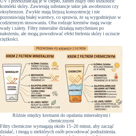
UV i przekształcają je w ciepło, zanim zdąży ono uszkodzić
komórki skóry. Zawierają substancje takie jak awobenzon czy
oksybenzon. Zwykle mają lżejszą konsystencję i nie
pozostawiają białej warstwy, co sprawia, że są wygodniejsze w
codziennym stosowaniu. Oba rodzaje kremów mają swoje
wady i zalety. Filtry mineralne działają natychmiast po
nałożeniu, ale mogą powodować efekt bielenia skóry i uczucie
ciężkości.
Różnie między kremami do opalania mineralnymi i
chemicznymi
Filtry chemiczne wymagają około 15–20 minut, aby zacząć
działać, i mogą u niektórych osób powodować podrażnienia.