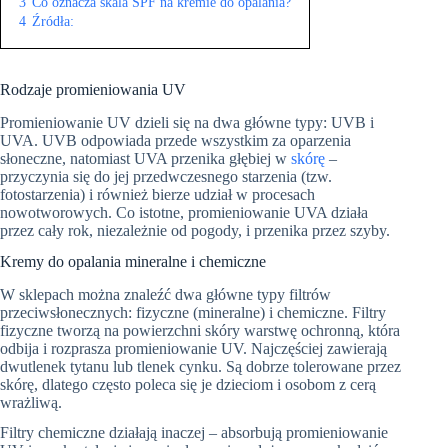
3
Co oznacza skala SPF na kremie do opalania?
4
Źródła:
Rodzaje promieniowania UV
Promieniowanie UV dzieli się na dwa główne typy: UVB i
UVA. UVB odpowiada przede wszystkim za oparzenia
słoneczne, natomiast UVA przenika głębiej w
skórę
–
przyczynia się do jej przedwczesnego starzenia (tzw.
fotostarzenia) i również bierze udział w procesach
nowotworowych. Co istotne, promieniowanie UVA działa
przez cały rok, niezależnie od pogody, i przenika przez szyby.
Kremy do opalania mineralne i chemiczne
W sklepach można znaleźć dwa główne typy filtrów
przeciwsłonecznych: fizyczne (mineralne) i chemiczne. Filtry
fizyczne tworzą na powierzchni skóry warstwę ochronną, która
odbija i rozprasza promieniowanie UV. Najczęściej zawierają
dwutlenek tytanu lub tlenek cynku. Są dobrze tolerowane przez
skórę, dlatego często poleca się je dzieciom i osobom z cerą
wrażliwą.
Filtry chemiczne działają inaczej – absorbują promieniowanie