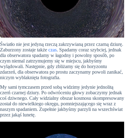
Światło nie jest jedyną rzeczą zakrzywianą przez czarną dziurę.
Zaburzony zostaje także
czas
. Spadamy coraz szybciej, jednak
dla obserwatora spadamy w łagodny i powolny sposób, po
czym niemal zatrzymujemy się w miejscu, jakbyśmy
wylądowali. Następnie, gdy zbliżamy się do horyzontu
zdarzeń, dla obserwatora po prostu zaczynamy powoli zanikać,
niczym wyblaknięta fotografia.
My sami tymczasem przed sobą widzimy jedynie jednolitą
czerń czarnej dziury. Po odwróceniu głowy zobaczymy jednak
coś dziwnego. Cały widzialny obszar kosmosu skompresowany
został do niewielkiego okręgu, pomniejszającego się wraz z
naszym spadaniem. Zupełnie jakbyśmy parzyli na wszechświat
przez jakąś lunetę.