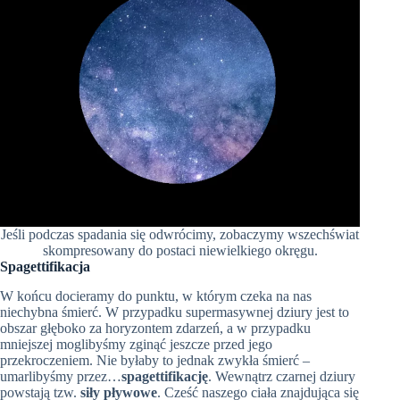
Jeśli podczas spadania się odwrócimy, zobaczymy wszechświat
skompresowany do postaci niewielkiego okręgu.
Spagettifikacja
W końcu docieramy do punktu, w którym czeka na nas
niechybna śmierć. W przypadku supermasywnej dziury jest to
obszar głęboko za horyzontem zdarzeń, a w przypadku
mniejszej moglibyśmy zginąć jeszcze przed jego
przekroczeniem. Nie byłaby to jednak zwykła śmierć –
umarlibyśmy przez…
spagettifikację
. Wewnątrz czarnej dziury
powstają tzw.
siły pływowe
. Cześć naszego ciała znajdująca się