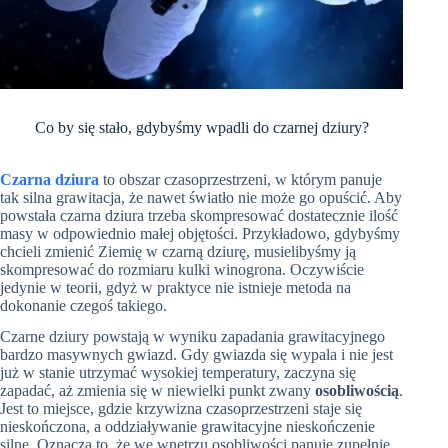
Co by się stało, gdybyśmy wpadli do czarnej dziury?
Czarna dziura
to obszar czasoprzestrzeni, w którym panuje
tak silna grawitacja, że nawet światło nie może go opuścić. Aby
powstała czarna dziura trzeba skompresować dostatecznie ilość
masy w odpowiednio małej objętości. Przykładowo, gdybyśmy
chcieli zmienić Ziemię w czarną dziurę, musielibyśmy ją
skompresować do rozmiaru kulki winogrona. Oczywiście
jedynie w teorii, gdyż w praktyce nie istnieje metoda na
dokonanie czegoś takiego.
Czarne dziury powstają w wyniku zapadania grawitacyjnego
bardzo masywnych gwiazd. Gdy gwiazda się wypala i nie jest
już w stanie utrzymać wysokiej temperatury, zaczyna się
zapadać, aż zmienia się w niewielki punkt zwany
osobliwością
.
Jest to miejsce, gdzie krzywizna czasoprzestrzeni staje się
nieskończona, a oddziaływanie grawitacyjne nieskończenie
silne. Oznacza to, że we wnętrzu osobliwości panuje zupełnie