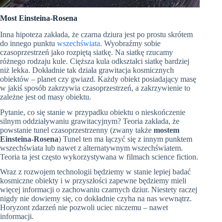
Most Einsteina-Rosena
Inna hipoteza zakłada, że czarna dziura jest po prostu skrótem
do innego punktu
wszechświata.
Wyobraźmy sobie
czasoprzestrzeń jako rozpiętą siatkę. Na siatkę rzucamy
różnego rodzaju kule. Cięższa kula odkształci siatkę bardziej
niż lekka. Dokładnie tak działa grawitacja kosmicznych
obiektów – planet czy gwiazd. Każdy obiekt posiadający masę
w jakiś sposób zakrzywia czasoprzestrzeń, a zakrzywienie to
zależne jest od masy obiektu.
Pytanie, co się stanie w przypadku obiektu o nieskończenie
silnym oddziaływaniu grawitacyjnym? Teoria zakłada, że
powstanie tunel czasoprzestrzenny (zwany także
mostem
Einsteina-Rosena
) Tunel ten ma łączyć się z innym punktem
wszechświata lub nawet z alternatywnym wszechświatem.
Teoria ta jest często wykorzystywana w filmach science fiction.
Wraz z rozwojem technologii będziemy w stanie lepiej badać
kosmiczne obiekty i w przyszłości zapewne będziemy mieli
więcej informacji o zachowaniu czarnych dziur. Niestety raczej
nigdy nie dowiemy się, co dokładnie czyha na nas wewnątrz.
Horyzont zdarzeń nie pozwoli uciec niczemu – nawet
informacji.