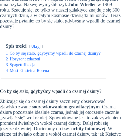
inna fizyka. Nazwę wymyślił fizyk
John
Wheller
w 1969
roku. Szacuje się, że tylko w naszej galaktyce znajduje się 300
czarnych dziur, a w całym kosmosie dziesiątki milionów. Teraz
pozostaje pytanie: co by się stało, gdybyśmy wpadli do czarnej
dziury?
Spis treści
Ukryj
1
Co by się stało, gdybyśmy wpadli do czarnej dziury?
2
Horyzont zdarzeń
3
Spagettifikacja
4
Most Einsteina-Rosena
Co by się stało, gdybyśmy wpadli do czarnej dziury?
Zbliżając się do czarnej dziury zaczniemy obserwować
zjawisko zwane
soczewkowaniem
grawitacyjnym
. Czarna
dziura pozostanie idealnie czarna, jednak jej otoczenie zacznie
„zawijać się” wokół niej. Spowodowane jest to zakrzywieniem
promieni świetlnych wokół czarnej dziury. Dalej robi się
jeszcze dziwniej. Docieramy do tzw.
orbity fotonowej
. W
sferze tej światło orbituje wokół czarnej dziury, tak jak Księżyc