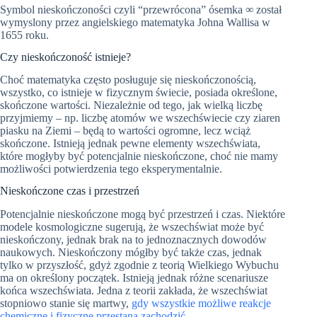
Symbol nieskończoności czyli “przewrócona” ósemka ∞ został
wymyslony przez angielskiego matematyka Johna Wallisa w
1655 roku.
Czy nieskończoność istnieje?
Choć matematyka często posługuje się nieskończonością,
wszystko, co istnieje w fizycznym świecie, posiada określone,
skończone wartości. Niezależnie od tego, jak wielką liczbę
przyjmiemy – np. liczbę atomów we wszechświecie czy ziaren
piasku na Ziemi – będą to wartości ogromne, lecz wciąż
skończone. Istnieją jednak pewne elementy wszechświata,
które mogłyby być potencjalnie nieskończone, choć nie mamy
możliwości potwierdzenia tego eksperymentalnie.
Nieskończone czas i przestrzeń
Potencjalnie nieskończone mogą być przestrzeń i czas. Niektóre
modele kosmologiczne sugerują, że wszechświat może być
nieskończony, jednak brak na to jednoznacznych dowodów
naukowych. Nieskończony mógłby być także czas, jednak
tylko w przyszłość, gdyż zgodnie z teorią Wielkiego Wybuchu
ma on określony początek. Istnieją jednak różne scenariusze
końca wszechświata. Jedna z teorii zakłada, że wszechświat
stopniowo stanie się martwy,
gdy wszystkie możliwe reakcje
chemiczne i fizyczne przestaną zachodzić
.