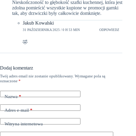
Nieskończoność to głębokość szafki kuchennej, która jest
zdolna pomieścić wszystkie kupione w promocji garnki
tak, aby drzwiczki były całkowicie domknięte.
Jakub Kowalski
31 PAŹDZIERNIKA 2025 / 0 H 53 MIN
ODPOWIEDZ
🤣
Dodaj komentarz
Twój adres email nie zostanie opublikowany.
Wymagane pola są
oznaczone
*
Nazwa
*
Adres e-mail
*
Witryna internetowa