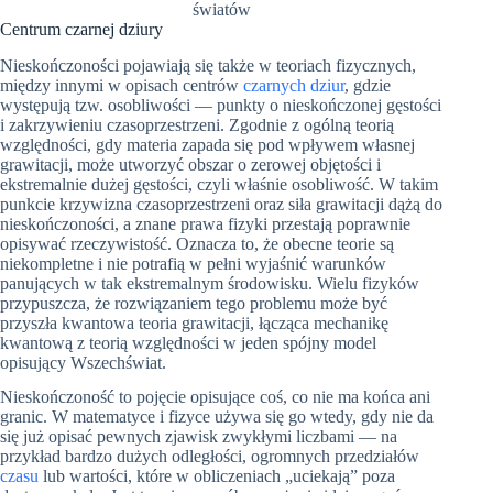
światów
Centrum czarnej dziury
Nieskończoności pojawiają się także w teoriach fizycznych,
między innymi w opisach centrów
czarnych dziur
, gdzie
występują tzw. osobliwości — punkty o nieskończonej gęstości
i zakrzywieniu czasoprzestrzeni. Zgodnie z ogólną teorią
względności, gdy materia zapada się pod wpływem własnej
grawitacji, może utworzyć obszar o zerowej objętości i
ekstremalnie dużej gęstości, czyli właśnie osobliwość. W takim
punkcie krzywizna czasoprzestrzeni oraz siła grawitacji dążą do
nieskończoności, a znane prawa fizyki przestają poprawnie
opisywać rzeczywistość. Oznacza to, że obecne teorie są
niekompletne i nie potrafią w pełni wyjaśnić warunków
panujących w tak ekstremalnym środowisku. Wielu fizyków
przypuszcza, że rozwiązaniem tego problemu może być
przyszła kwantowa teoria grawitacji, łącząca mechanikę
kwantową z teorią względności w jeden spójny model
opisujący Wszechświat.
Nieskończoność to pojęcie opisujące coś, co nie ma końca ani
granic. W matematyce i fizyce używa się go wtedy, gdy nie da
się już opisać pewnych zjawisk zwykłymi liczbami — na
przykład bardzo dużych odległości, ogromnych przedziałów
czasu
lub wartości, które w obliczeniach „uciekają” poza