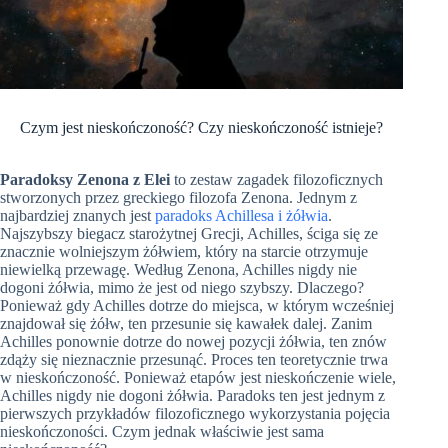
Czym jest nieskończoność? Czy nieskończoność istnieje?
Paradoksy Zenona z Elei
to zestaw zagadek filozoficznych
stworzonych przez greckiego filozofa Zenona. Jednym z
najbardziej znanych jest
paradoks Achillesa i żółwia
.
Najszybszy biegacz starożytnej Grecji, Achilles, ściga się ze
znacznie wolniejszym żółwiem, który na starcie otrzymuje
niewielką przewagę. Według Zenona, Achilles nigdy nie
dogoni żółwia, mimo że jest od niego szybszy. Dlaczego?
Ponieważ gdy Achilles dotrze do miejsca, w którym wcześniej
znajdował się żółw, ten przesunie się kawałek dalej. Zanim
Achilles ponownie dotrze do nowej pozycji żółwia, ten znów
zdąży się nieznacznie przesunąć. Proces ten teoretycznie trwa
w nieskończoność. Ponieważ etapów jest nieskończenie wiele,
Achilles nigdy nie dogoni żółwia. Paradoks ten jest jednym z
pierwszych przykładów filozoficznego wykorzystania pojęcia
nieskończoności. Czym jednak właściwie jest sama