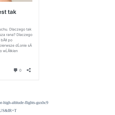
r-high-altitude-flights-guxhc9
?r=US&IR=T