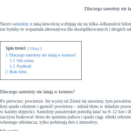
Dlaczego samoloty nie l
Skoro
samoloty
z taką łatwością wzbijają się na kilka–kilkanaście ki
nie byłaby to wspaniała alternatywa dla skomplikowanych i drogich rak
Spis treści
Ukryj
1
Dlaczego samoloty nie latają w kosmos?
1.1
Siła nośna
1.2
Prędkość
2
Brak tlenu
Dlaczego samoloty nie latają w kosmos?
Po pierwsze: powietrze. Im wyżej od Ziemi się unosimy, tym powietrze
km) spada ciśnienie i gęstość powietrza – udział tlenu w składzie pozo
w każdej objętości. Samoloty pasażerskie potrafią latać na 9–12 km i 
zaczyna brakować tlenu do spalania paliwa i spada ciąg: silniki odrzut
własnego utleniacza, tylko pobierają tlen z atmosfery.