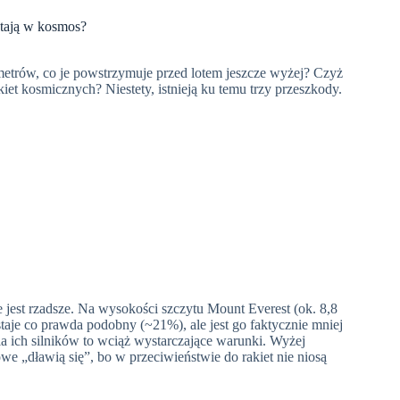
atają w kosmos?
lometrów, co je powstrzymuje przed lotem jeszcze wyżej? Czyż
iet kosmicznych? Niestety, istnieją ku temu trzy przeszkody.
 jest rzadsze. Na wysokości szczytu Mount Everest (ok. 8,8
staje co prawda podobny (~21%), ale jest go faktycznie mniej
dla ich silników to wciąż wystarczające warunki. Wyżej
owe „dławią się”, bo w przeciwieństwie do rakiet nie niosą