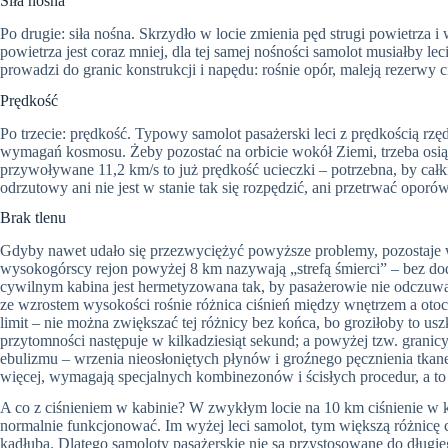
Siła nośna
Po drugie: siła nośna. Skrzydło w locie zmienia pęd strugi powietrza i 
powietrza jest coraz mniej, dla tej samej nośności samolot musiałby le
prowadzi do granic konstrukcji i napędu: rośnie opór, maleją rezerwy 
Prędkość
Po trzecie: prędkość. Typowy samolot pasażerski leci z prędkością rz
wymagań kosmosu. Żeby pozostać na orbicie wokół Ziemi, trzeba osią
przywoływane 11,2 km/s to już prędkość ucieczki – potrzebna, by cał
odrzutowy ani nie jest w stanie tak się rozpędzić, ani przetrwać oporów
Brak tlenu
Gdyby nawet udało się przezwyciężyć powyższe problemy, pozostaje 
wysokogórscy rejon powyżej 8 km nazywają „strefą śmierci” – bez do
cywilnym kabina jest hermetyzowana tak, by pasażerowie nie odczuwa
ze wzrostem wysokości rośnie różnica ciśnień między wnętrzem a otoc
limit – nie można zwiększać tej różnicy bez końca, bo groziłoby to usz
przytomności następuje w kilkadziesiąt sekund; a powyżej tzw. grani
ebulizmu – wrzenia nieosłoniętych płynów i groźnego pęcznienia tkan
więcej, wymagają specjalnych kombinezonów i ścisłych procedur, a to 
A co z ciśnieniem w kabinie? W zwykłym locie na 10 km ciśnienie w k
normalnie funkcjonować. Im wyżej leci samolot, tym większą różnicę ci
kadłuba. Dlatego samoloty pasażerskie nie są przystosowane do dług