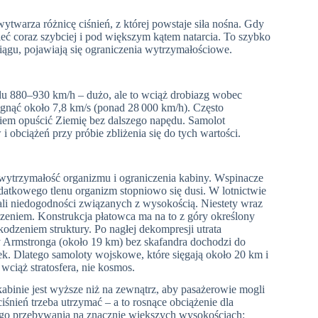
wytwarza różnicę ciśnień, z której powstaje siła nośna. Gdy
cieć coraz szybciej i pod większym kątem natarcia. To szybko
ciągu, pojawiają się ograniczenia wytrzymałościowe.
ędu 880–930 km/h – dużo, ale to wciąż drobiazg wobec
gnąć około 7,8 km/s (ponad 28 000 km/h). Często
kiem opuścić Ziemię bez dalszego napędu. Samolot
 i obciążeń przy próbie zbliżenia się do tych wartości.
wytrzymałość organizmu i ograniczenia kabiny. Wspinacze
datkowego tlenu organizm stopniowo się dusi. W lotnictwie
li niedogodności związanych z wysokością. Niestety wraz
zeniem. Konstrukcja płatowca ma na to z góry określony
kodzeniem struktury. Po nagłej dekompresji utrata
cy Armstronga (około 19 km) bez skafandra dochodzi do
ek. Dlatego samoloty wojskowe, które sięgają około 20 km i
wciąż stratosfera, nie kosmos.
abinie jest wyższe niż na zewnątrz, aby pasażerowie mogli
śnień trzeba utrzymać – a to rosnące obciążenie dla
iego przebywania na znacznie większych wysokościach: