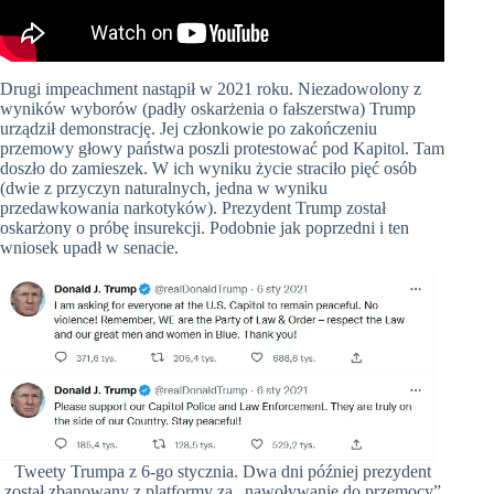
Drugi impeachment nastąpił w 2021 roku. Niezadowolony z
wyników wyborów (padły oskarżenia o fałszerstwa) Trump
urządził demonstrację. Jej członkowie po zakończeniu
przemowy głowy państwa poszli protestować pod Kapitol. Tam
doszło do zamieszek. W ich wyniku życie straciło pięć osób
(dwie z przyczyn naturalnych, jedna w wyniku
przedawkowania narkotyków). Prezydent Trump został
oskarżony o próbę insurekcji. Podobnie jak poprzedni i ten
wniosek upadł w senacie.
Tweety Trumpa z 6-go stycznia. Dwa dni później prezydent
został zbanowany z platformy za „nawoływanie do przemocy”