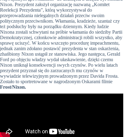
Nixon. Prezydent założył organizację nazwaną „Komitet
Reelekcji Prezydenta”, którą wykorzystywał do
przeprowadzania nielegalnych działań przeciw swoim
politycznym przeciwnikom. Włamania, kradzieże, szantaż czy
też podsłuchy były na porządku dziennym. Kiedy ludzie
Nixona zostali schwytani na próbie włamania do siedziby Partii
Demokratycznej, członkowie administracji robili wszystko, aby
sprawę uciszyć. W końcu wszczęto procedurę impeachmentu,
jednak zanim zdołano postawić prezydenta w stan oskarżenia,
zhańbiony Nixon ustąpił ze stanowiska. Jego następca, Gerald
Ford po objęciu władzy wydał ułaskawienie, dzięki czemu
Nixon uniknął konsekwencji swych czynów. Po wielu latach
prezydent przyznał się do zarzucanych mu czynów w
wywiadzie telewizyjnym prowadzonym przez Davida Frosta.
Zostało to sportretowane w nagrodzonym Oskarami filmie
Frost/Nixon.