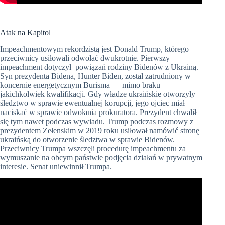
Atak na Kapitol
Impeachmentowym rekordzistą jest Donald Trump, którego
przeciwnicy usiłowali odwołać dwukrotnie. Pierwszy
impeachment dotyczył powiązań rodziny Bidenów z Ukrainą.
Syn prezydenta Bidena, Hunter Biden, został zatrudniony w
koncernie energetycznym Burisma — mimo braku
jakichkolwiek kwalifikacji. Gdy władze ukraińskie otworzyły
śledztwo w sprawie ewentualnej korupcji, jego ojciec miał
naciskać w sprawie odwołania prokuratora. Prezydent chwalił
się tym nawet podczas wywiadu. Trump podczas rozmowy z
prezydentem Zełenskim w 2019 roku usiłował namówić stronę
ukraińską do otworzenie śledztwa w sprawie Bidenów.
Przeciwnicy Trumpa wszczęli procedurę impeachmentu za
wymuszanie na obcym państwie podjęcia działań w prywatnym
interesie. Senat uniewinnił Trumpa.