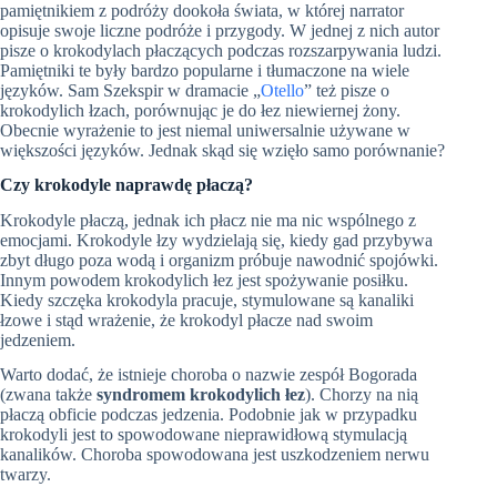
pamiętnikiem z podróży dookoła świata, w której narrator
opisuje swoje liczne podróże i przygody. W jednej z nich autor
pisze o krokodylach płaczących podczas rozszarpywania ludzi.
Pamiętniki te były bardzo popularne i tłumaczone na wiele
języków. Sam Szekspir w dramacie „
Otello
” też pisze o
krokodylich łzach, porównując je do łez niewiernej żony.
Obecnie wyrażenie to jest niemal uniwersalnie używane w
większości języków. Jednak skąd się wzięło samo porównanie?
Czy krokodyle naprawdę płaczą?
Krokodyle płaczą, jednak ich płacz nie ma nic wspólnego z
emocjami. Krokodyle łzy wydzielają się, kiedy gad przybywa
zbyt długo poza wodą i organizm próbuje nawodnić spojówki.
Innym powodem krokodylich łez jest spożywanie posiłku.
Kiedy szczęka krokodyla pracuje, stymulowane są kanaliki
łzowe i stąd wrażenie, że krokodyl płacze nad swoim
jedzeniem.
Warto dodać, że istnieje choroba o nazwie zespół
Bogorada
(zwana także
syndromem krokodylich łez
). Chorzy na nią
płaczą obficie podczas jedzenia. Podobnie jak w przypadku
krokodyli jest to spowodowane nieprawidłową stymulacją
kanalików. Choroba spowodowana jest uszkodzeniem nerwu
twarzy.