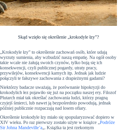
Skąd wzięło się określenie „krokodyle łzy”?
„Krokodyle łzy” to określenie zachowań osób, które udają
wyrzuty sumienia, aby wzbudzić naszą empatię. Na ogół osoby
takie wcale nie żałują swoich czynów, tylko boją się ich
konsekwencji, czyli publicznej pogardy, utraty pracy,
przywilejów, konsekwencji karnych itp. Jednak jak ludzie
połączyli te fałszywe zachowania z drapieżnymi gadami?
Niektórzy badacze uważają, że porównanie hipokryzji do
krokodylich łez pojawiło się już na początku naszej ery. Filozof
Plutarch miał tak określać zachowania ludzi, którzy pragną
czyjejś śmierci, lub nawet ją bezpośrednio powodują, jednak
później publicznie rozpaczają nad losem ofiary.
Określenie krokodyle łzy miało się spopularyzować dopiero w
XIV wieku. Po raz pierwszy zostało użyte w książce
„
Podróże
Sir Johna
Mandeville
’a
„
. Książka ta jest rzekomym