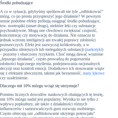
Środki pobudzające
A co w sytuacji, gdybyśmy spróbowali nie tyle „odblokować”
mózg, co po prostu przyspieszyć jego działanie? W pewnym
sensie podobne efekty próbują osiągnąć środki pobudzające,
tzw. nootropiki (smart drugs), niektóre leki czy substancje
psychoaktywne. Mogą one chwilowo zwiększać czujność,
koncentrację czy motywację do działania. Nie oznacza to
jednak wzrostu inteligencji ani trwałej poprawy zdolności
poznawczych. Efekt jest zazwyczaj krótkotrwały, a w
przypadku silniejszych lub nielegalnych substancji (
narkotyki
)
– pozorny i obarczony ryzykiem. Choć mogą dawać wrażenie
„lepszego działania”, często prowadzą do pogorszenia
zdolności logicznego myślenia, podejmowania racjonalnych
decyzji oraz kontroli emocji. Dodatkowo ich stosowanie wiąże
się z efektami ubocznymi, takimi jak bezsenność,
stany lękowe
czy uzależnienie.
Dlaczego mit 10% mózgu wciąż się utrzymuje?
Pomimo licznych dowodów naukowych obalających tę teorię,
mit 10% mózgu nadal jest popularny. Wynika to nie tylko z
wpływu popkultury, ale także z działalności różnych
influencerów i samozwańczych guru rozwoju osobistego.
Często obiecują oni „odblokowanie ukrytego potencjału”