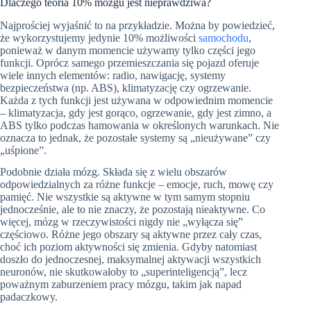
Dlaczego teoria 10% mózgu jest nieprawdziwa?
Najprościej wyjaśnić to na przykładzie. Można by powiedzieć,
że wykorzystujemy jedynie 10% możliwości
samochodu
,
ponieważ w danym momencie używamy tylko części jego
funkcji. Oprócz samego przemieszczania się pojazd oferuje
wiele innych elementów: radio, nawigację, systemy
bezpieczeństwa (np. ABS), klimatyzację czy ogrzewanie.
Każda z tych funkcji jest używana w odpowiednim momencie
– klimatyzacja, gdy jest gorąco, ogrzewanie, gdy jest zimno, a
ABS tylko podczas hamowania w określonych warunkach. Nie
oznacza to jednak, że pozostałe systemy są „nieużywane” czy
„uśpione”.
Podobnie działa mózg. Składa się z wielu obszarów
odpowiedzialnych za różne funkcje – emocje, ruch, mowę czy
pamięć. Nie wszystkie są aktywne w tym samym stopniu
jednocześnie, ale to nie znaczy, że pozostają nieaktywne. Co
więcej, mózg w rzeczywistości nigdy nie „wyłącza się”
częściowo. Różne jego obszary są aktywne przez cały czas,
choć ich poziom aktywności się zmienia. Gdyby natomiast
doszło do jednoczesnej, maksymalnej aktywacji wszystkich
neuronów, nie skutkowałoby to „superinteligencją”, lecz
poważnym zaburzeniem pracy mózgu, takim jak napad
padaczkowy.