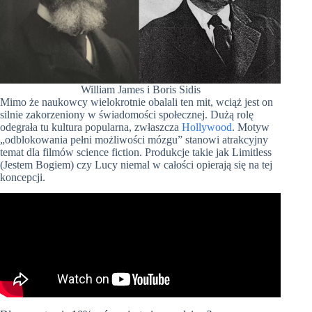
William James i Boris Sidis
Mimo że naukowcy wielokrotnie obalali ten mit, wciąż jest on
silnie zakorzeniony w świadomości społecznej. Dużą rolę
odegrała tu kultura popularna, zwłaszcza
Hollywood
. Motyw
„odblokowania pełni możliwości mózgu” stanowi atrakcyjny
temat dla filmów science fiction. Produkcje takie jak Limitless
(Jestem Bogiem) czy Lucy niemal w całości opierają się na tej
koncepcji.