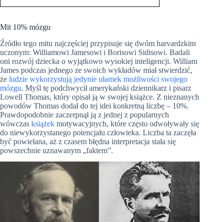
Mit 10% mózgu
Źródło tego mitu najczęściej przypisuje się dwóm harvardzkim
uczonym: Williamowi Jamesowi i Borisowi Sidisowi. Badali
oni rozwój dziecka o wyjątkowo wysokiej inteligencji. William
James podczas jednego ze swoich wykładów miał stwierdzić,
że
ludzie wykorzystują jedynie ułamek możliwości swojego
mózgu
. Myśl tę podchwycił amerykański dziennikarz i pisarz
Lowell Thomas, który opisał ją w swojej książce. Z nieznanych
powodów Thomas dodał do tej idei konkretną liczbę – 10%.
Prawdopodobnie zaczerpnął ją z jednej z popularnych
wówczas
książek
motywacyjnych, które często odwoływały się
do niewykorzystanego potencjału człowieka. Liczba ta zaczęła
być powielana, aż z czasem błędna interpretacja stała się
powszechnie uznawanym „faktem”.