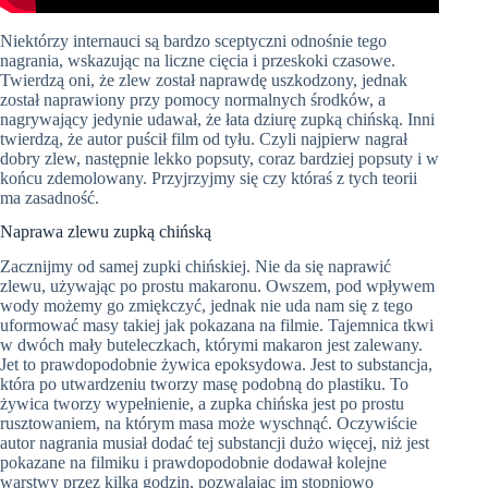
Niektórzy internauci są bardzo sceptyczni
odnośnie
tego
nagrania, wskazując na liczne cięcia i przeskoki czasowe.
Twierdzą oni, że zlew został naprawdę uszkodzony, jednak
został naprawiony przy pomocy normalnych środków, a
nagrywający jedynie udawał, że łata dziurę zupką chińską. Inni
twierdzą, że autor puścił film od tyłu. Czyli najpierw nagrał
dobry zlew, następnie lekko popsuty, coraz bardziej popsuty i w
końcu zdemolowany. Przyjrzyjmy się czy któraś z tych teorii
ma zasadność.
Naprawa zlewu zupką chińską
Zacznijmy od samej zupki chińskiej. Nie da się naprawić
zlewu, używając po prostu makaronu. Owszem, pod wpływem
wody możemy go zmiękczyć, jednak nie uda nam się z tego
uformować masy takiej jak pokazana na filmie. Tajemnica tkwi
w dwóch mały buteleczkach, którymi makaron jest zalewany.
Jet to prawdopodobnie żywica epoksydowa. Jest to substancja,
która po utwardzeniu tworzy masę podobną do plastiku. To
żywica tworzy wypełnienie, a zupka chińska jest po prostu
rusztowaniem, na którym masa może wyschnąć. Oczywiście
autor nagrania musiał dodać tej substancji dużo więcej, niż jest
pokazane na filmiku i prawdopodobnie dodawał kolejne
warstwy przez kilka godzin, pozwalając im stopniowo