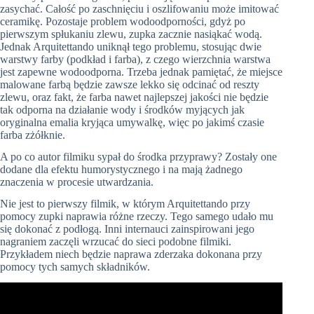
zasychać. Całość po zaschnięciu i oszlifowaniu może imitować
ceramikę. Pozostaje problem wodoodporności, gdyż po
pierwszym spłukaniu zlewu, zupka zacznie nasiąkać wodą.
Jednak
Arquitettando
uniknął tego problemu, stosując dwie
warstwy farby (podkład i farba), z czego wierzchnia warstwa
jest zapewne wodoodporna. Trzeba jednak pamiętać, że miejsce
malowane farbą będzie zawsze lekko się odcinać od reszty
zlewu, oraz fakt, że farba nawet najlepszej jakości nie będzie
tak odporna na działanie wody i środków myjących jak
oryginalna emalia kryjąca umywalkę, więc po jakimś czasie
farba zżółknie.
A po co autor filmiku sypał do środka przyprawy? Zostały one
dodane dla efektu humorystycznego i na mają żadnego
znaczenia w procesie utwardzania.
Nie jest to pierwszy filmik, w którym A
rquitettando
przy
pomocy zupki naprawia różne rzeczy. Tego samego udało mu
się dokonać z podłogą. Inni internauci zainspirowani jego
nagraniem zaczęli wrzucać do sieci podobne filmiki.
Przykładem niech będzie naprawa zderzaka dokonana przy
pomocy tych samych składników.