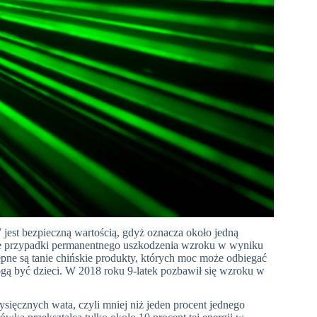
W
jest bezpieczną wartością, gdyż oznacza około jedną
uje przypadki permanentnego uszkodzenia wzroku w wyniku
ępne są tanie chińskie produkty, których moc może odbiegać
gą być dzieci. W 2018 roku 9-latek pozbawił się wzroku w
sięcznych wata, czyli mniej niż jeden procent jednego