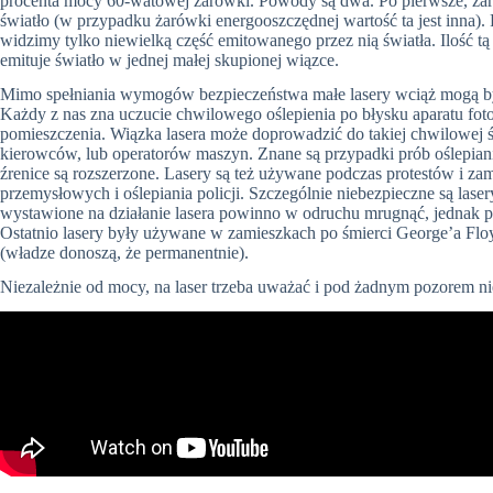
procenta mocy 60-watowej żarówki. Powody są dwa. Po pierwsze, żarów
światło (w przypadku żarówki energooszczędnej wartość ta jest inna).
widzimy tylko niewielką część emitowanego przez nią światła. Ilość tą 
emituje światło w jednej małej skupionej wiązce.
Mimo spełniania wymogów bezpieczeństwa małe lasery wciąż mogą być
Każdy z nas zna uczucie chwilowego oślepienia po błysku aparatu foto
pomieszczenia. Wiązka lasera może doprowadzić do takiej chwilowej ś
kierowców, lub operatorów maszyn. Znane są przypadki prób oślepiania
źrenice są rozszerzone. Lasery są też używane podczas protestów i z
przemysłowych i oślepiania policji. Szczególnie niebezpieczne są lase
wystawione na działanie lasera powinno w odruchu mrugnąć, jednak pr
Ostatnio lasery były używane w zamieszkach po śmierci George’a
Flo
(władze donoszą, że permanentnie).
Niezależnie od mocy, na laser trzeba uważać i pod żadnym pozorem ni