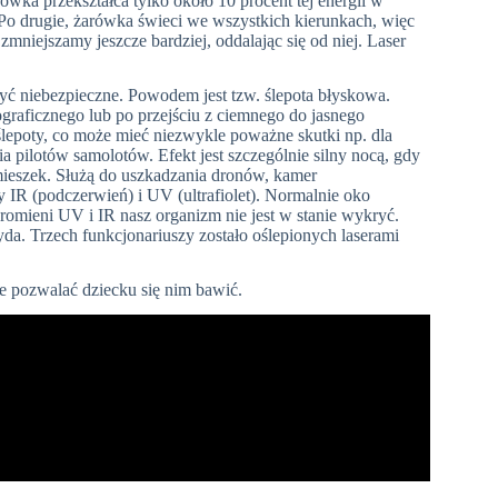
ka przekształca tylko około 10 procent tej energii w
 Po drugie, żarówka świeci we wszystkich kierunkach, więc
zmniejszamy jeszcze bardziej, oddalając się od niej. Laser
 niebezpieczne. Powodem jest tzw. ślepota błyskowa.
graficznego lub po przejściu z ciemnego do jasnego
lepoty, co może mieć niezwykle poważne skutki np. dla
 pilotów samolotów. Efekt jest szczególnie silny nocą, gdy
amieszek. Służą do uszkadzania dronów, kamer
ry IR (podczerwień) i UV (ultrafiolet). Normalnie oko
omieni UV i IR nasz organizm nie jest w stanie wykryć.
yda
. Trzech funkcjonariuszy zostało oślepionych laserami
e pozwalać dziecku się nim bawić.