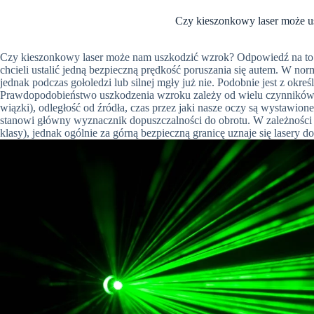
Czy kieszonkowy laser może 
Czy kieszonkowy laser może nam uszkodzić wzrok? Odpowiedź na to p
chcieli ustalić jedną bezpieczną prędkość poruszania się autem. W no
jednak podczas gołoledzi lub silnej mgły już nie. Podobnie jest z okr
Prawdopodobieństwo uszkodzenia wzroku zależy od wielu czynników.
wiązki), odległość od źródła,
czas przez jaki
nasze oczy są wystawione 
stanowi główny wyznacznik dopuszczalności do obrotu. W zależności 
klasy), jednak ogólnie za górną bezpieczną granicę uznaje się lasery 