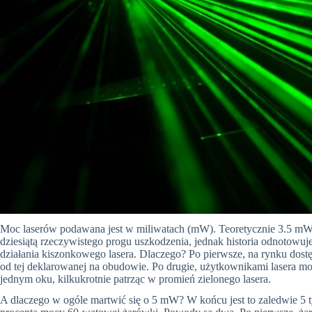
Moc laserów podawana jest w miliwatach (mW). Teoretycznie 3.
5 m
dziesiątą rzeczywistego progu uszkodzenia, jednak historia odnotow
działania kiszonkowego lasera. Dlaczego? Po pierwsze, na rynku dost
od tej deklarowanej na obudowie. Po drugie, użytkownikami lasera mo
jednym oku, kilkukrotnie patrząc w promień zielonego lasera.
A dlaczego w ogóle martwić się o 5 mW? W końcu jest to zaledwie 5 ty