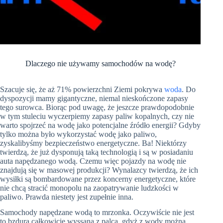
Dlaczego nie używamy samochodów na wodę?
Szacuje się, że aż 71% powierzchni Ziemi pokrywa
woda
. Do
dyspozycji mamy gigantyczne, niemal nieskończone zapasy
tego surowca. Biorąc pod uwagę, że jeszcze prawdopodobnie
w tym stuleciu wyczerpiemy zapasy paliw kopalnych, czy nie
warto spojrzeć na wodę jako potencjalne źródło energii? Gdyby
tylko można było wykorzystać wodę jako paliwo,
zyskalibyśmy bezpieczeństwo energetyczne. Ba! Niektórzy
twierdzą, że już dysponują taką technologią i są w posiadaniu
auta napędzanego wodą. Czemu więc pojazdy na wodę nie
znajdują się w masowej produkcji? Wynalazcy twierdzą, że ich
wysiłki są bombardowane przez koncerny energetyczne, które
nie chcą stracić monopolu na zaopatrywanie ludzkości w
paliwo. Prawda niestety jest zupełnie inna.
Samochody napędzane wodą to mrzonka. Oczywiście nie jest
to bzdura całkowicie wyssana z palca, gdyż z wody można