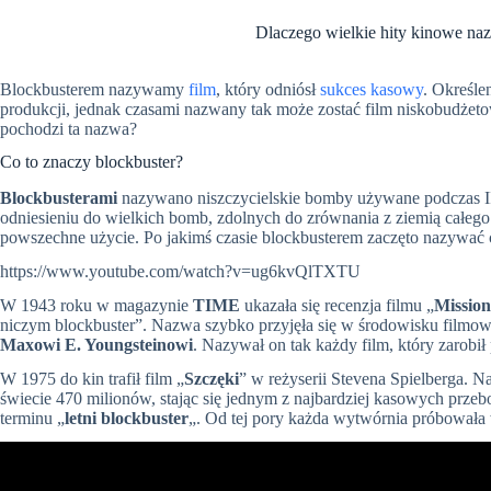
Dlaczego wielkie hity kinowe n
Blockbusterem nazywamy
film
, który odniósł
sukces kasowy
. Określe
produkcji, jednak czasami nazwany tak może zostać film niskobudżeto
pochodzi ta nazwa?
Co to znaczy blockbuster?
Blockbusterami
nazywano niszczycielskie bomby używane podczas II
odniesieniu do wielkich bomb, zdolnych do zrównania z ziemią całego
powszechne użycie. Po jakimś czasie blockbusterem zaczęto nazywać
https://www.youtube.com/watch?v=ug6kvQlTXTU
W 1943 roku w magazynie
TIME
ukazała się recenzja filmu „
Missio
niczym blockbuster”. Nazwa szybko przyjęła się w środowisku filmow
Maxowi E. Youngsteinowi
. Nazywał on tak każdy film, który zarobił
W 1975 do kin trafił film „
Szczęki
” w reżyserii Stevena Spielberga. N
świecie 470 milionów, stając się jednym z najbardziej kasowych prze
terminu „
letni blockbuster
„. Od tej pory każda wytwórnia próbowała