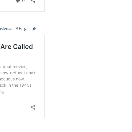
usters/ar-BB1gaTpF