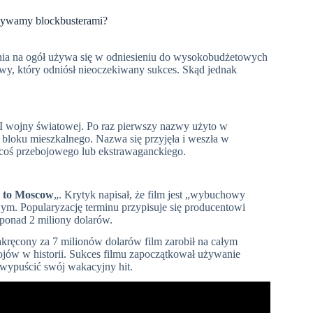
azywamy blockbusterami?
nia na ogół używa się w odniesieniu do wysokobudżetowych
wy, który odniósł nieoczekiwany sukces. Skąd jednak
 wojny światowej. Po raz pierwszy nazwy użyto w
 bloku mieszkalnego. Nazwa się przyjęła i weszła w
 coś przebojowego lub ekstrawaganckiego.
n to Moscow
„. Krytyk napisał, że film jest „wybuchowy
ym. Popularyzację terminu przypisuje się producentowi
 ponad 2 miliony dolarów.
akręcony za 7 milionów dolarów film zarobił na całym
bojów w historii. Sukces filmu zapoczątkował używanie
 wypuścić swój wakacyjny hit.