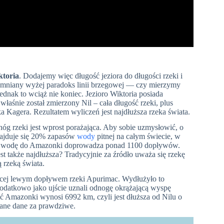
ktoria
. Dodajemy więc długość jeziora do długości rzeki i
mniany wyżej paradoks linii brzegowej — czy mierzymy
Jednak to wciąż nie koniec. Jezioro Wiktoria posiada
 właśnie został zmierzony Nil – cała długość rzeki, plus
ka Kagera. Rezultatem wyliczeń jest najdłuższa rzeka świata.
g rzeki jest wprost porażająca. Aby sobie uzmysłowić, o
ajduje się 20% zapasów
wody
pitnej na całym świecie, w
w, a wodę do Amazonki doprowadza ponad 1100 dopływów.
t także najdłuższa? Tradycyjnie za źródło uważa się rzekę
 rzeką świata.
ącej lewym dopływem rzeki Apurimac. Wydłużyło to
odatkowo jako ujście uznali odnogę okrążającą wyspę
ść Amazonki wynosi 6992 km, czyli jest dłuższa od Nilu o
gane dane za prawdziwe.