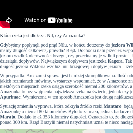
Która rzeka jest dłuższa: Nil, czy Amazonka?
Gdybyśmy popłynęli pod prąd Nilu, w końcu dotrzemy do
jeziora Wi
mamy długość całkowitą, prawda? Błąd. Dochodzi nam przecież wspo
jezioro wzdłuż nierówności brzegu, czy przecinamy je w linii prostej. 
dziesiątki dopływów. Największym dopływem jest rzeka
Kagera
. Tak
długość jeziora Wiktoria wzdłuż linii brzegowej i dopływ jeziora – rze
W przypadku Amazonki sprawa jest bardziej skomplikowana. Ilość odnó
jakich rozmiarach mówimy, wystarczy wspomnieć, że w Amazonce zn
niektórych miejscach rzeka osiąga szerokość niemal 200 kilometró
Amazonka to bez wątpienia największa rzeka na świecie, jednak czy jes
Apurimac
. Wymierzona w ten sposób Amazonka jest drugą najdłuższą
Sytuację zmieniła wyprawa, która odkryła źródło rzeki
Mantaro
, będ
Amazonkę o niemal 80 kilometrów. Było to za mało, jednak badacze d
Marajo
. Dodało to aż 353 kilometry długości. Oznaczało to, że długo
ponad 300 km. Rząd Brazylii niemal natychmiast uznał te nieco nacią