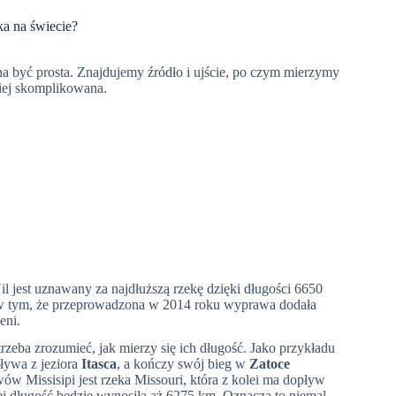
eka na świecie?
na być prosta. Znajdujemy źródło i ujście, po czym mierzymy
ziej skomplikowana.
Nil jest uznawany za najdłuższą rzekę dzięki długości 6650
 w tym, że przeprowadzona w 2014 roku wyprawa dodała
eni.
rzeba zrozumieć, jak mierzy się ich długość. Jako przykładu
ływa z jeziora
Itasca
, a kończy swój bieg w
Zatoce
w Missisipi jest rzeka Missouri, która z kolei ma dopływ
, jej długość będzie wynosiła aż 6275 km. Oznacza to niemal