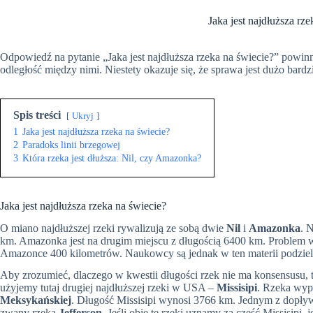
Jaka jest najdłuższa rz
Odpowiedź na pytanie „Jaka jest najdłuższa rzeka na świecie?” powin
odległość między nimi. Niestety okazuje się, że sprawa jest dużo bard
Spis treści
Ukryj
1
Jaka jest najdłuższa rzeka na świecie?
2
Paradoks linii brzegowej
3
Która rzeka jest dłuższa: Nil, czy Amazonka?
Jaka jest najdłuższa rzeka na świecie?
O miano najdłuższej rzeki rywalizują ze sobą dwie
Nil
i
Amazonka
. 
km. Amazonka jest na drugim miejscu z długością 6400 km. Problem
Amazonce 400 kilometrów. Naukowcy są jednak w ten materii podziel
Aby zrozumieć, dlaczego w kwestii długości rzek nie ma konsensusu, t
użyjemy tutaj drugiej najdłuższej rzeki w USA –
Missisipi
. Rzeka wyp
Meksykańskiej
. Długość Missisipi wynosi 3766 km. Jednym z dopływó
zwany rzeką
Jefferson
. Jeśli obie te rzeki uznamy za cześć Missisipi