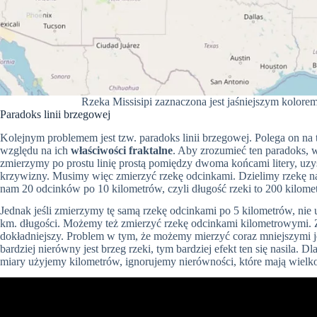
Rzeka Missisipi zaznaczona jest jaśniejszym kolorem
Paradoks linii brzegowej
Kolejnym problemem jest tzw. paradoks linii brzegowej. Polega on na t
względu na ich
właściwości fraktalne
. Aby zrozumieć ten paradoks, w
zmierzymy po prostu linię prostą pomiędzy dwoma końcami litery, u
krzywizny. Musimy więc zmierzyć rzekę odcinkami. Dzielimy rzekę na
nam 20 odcinków po 10 kilometrów, czyli długość rzeki to 200 kilome
Jednak jeśli zmierzymy tę samą rzekę odcinkami po 5 kilometrów, nie
km. długości. Możemy też zmierzyć rzekę odcinkami kilometrowymi. Z
dokładniejszy. Problem w tym, że możemy mierzyć coraz mniejszymi 
bardziej nierówny jest brzeg rzeki, tym bardziej efekt ten się nasila. D
miary użyjemy kilometrów, ignorujemy nierówności, które mają wielkoś