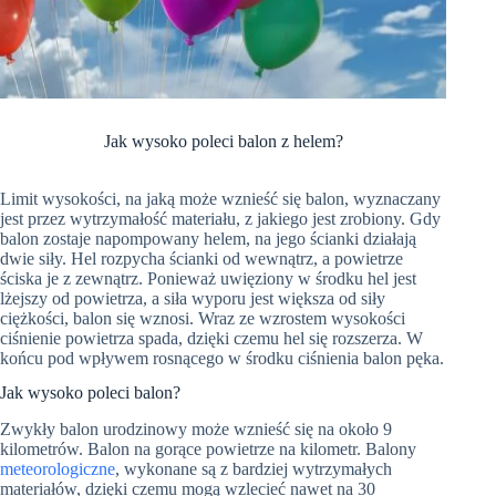
Jak wysoko poleci balon z helem?
Limit wysokości, na jaką może wznieść się balon, wyznaczany
jest przez wytrzymałość materiału, z jakiego jest zrobiony. Gdy
balon zostaje napompowany helem, na jego ścianki działają
dwie siły. Hel rozpycha ścianki od wewnątrz, a powietrze
ściska je z zewnątrz. Ponieważ uwięziony w środku hel jest
lżejszy od powietrza, a siła wyporu jest większa od siły
ciężkości, balon się wznosi. Wraz ze wzrostem wysokości
ciśnienie powietrza spada, dzięki czemu hel się rozszerza. W
końcu pod wpływem rosnącego w środku ciśnienia balon pęka.
Jak wysoko poleci balon?
Zwykły balon urodzinowy może wznieść się na około 9
kilometrów. Balon na gorące powietrze na kilometr. Balony
meteorologiczne
, wykonane są z bardziej wytrzymałych
materiałów, dzięki czemu mogą wzlecieć nawet na 30