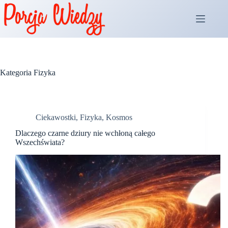
Przejdź
do
treści
Kategoria
Fizyka
Ciekawostki
,
Fizyka
,
Kosmos
Dlaczego czarne dziury nie wchłoną całego
Wszechświata?