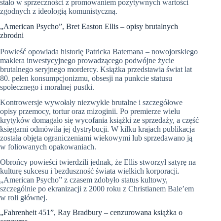
stało w sprzeczności z promowaniem pozytywnych wartości
zgodnych z ideologią komunistyczną.
„American Psycho”, Bret Easton Ellis – opisy brutalnych
zbrodni
Powieść opowiada historię Patricka Batemana – nowojorskiego
maklera inwestycyjnego prowadzącego podwójne życie
brutalnego seryjnego mordercy. Książka przedstawia świat lat
80. pełen konsumpcjonizmu, obsesji na punkcie statusu
społecznego i moralnej pustki.
Kontrowersje wywołały niezwykle brutalne i szczegółowe
opisy przemocy, tortur oraz mizoginii. Po premierze wielu
krytyków domagało się wycofania książki ze sprzedaży, a część
księgarni odmówiła jej dystrybucji. W kilku krajach publikacja
została objęta ograniczeniami wiekowymi lub sprzedawano ją
w foliowanych opakowaniach.
Obrońcy powieści twierdzili jednak, że Ellis stworzył satyrę na
kulturę sukcesu i bezduszność świata wielkich korporacji.
„American Psycho” z czasem zdobyło status kultowy,
szczególnie po ekranizacji z 2000 roku z Christianem Bale’em
w roli głównej.
„Fahrenheit 451”, Ray Bradbury – cenzurowana książka o