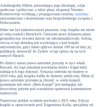
Autobiografia Hitlera, prezentująca jego ideologię, wizje
społeczne i polityczne, a także plany ekspansji Niemiec.
Kontrowersje wynikają z propagowania rasizmu,
nazizmu
,
antysemityzmu i ekstremizmu oraz bezpośredniego związku z
Holocaustem.
Hitler nie był utalentowanym pisarzem, więc książka nie niesie
ze sobą wartości literackich. Głoszone przez dyktatora plany
geopolityczne również dawno się zdezaktualizowały. Jedyną
rzeczą wciąż aktualną jest wyzierający z kart książki
antysemityzm, gdyż mimo upływu niemal 100 lat od daty jej
publikacji, nienawiść do Żydów wciąż opiera się na tych
samych filarach.
Po śmierci autora prawa autorskie przeszły w ręce władz
Bawarii. Jej rząd zabraniał powielania dzieła i ścigał ludzi
usiłujących tego dokonać. Sytuacja zmieniła się dopiero w
2016 roku, gdy książka trafiła do domeny publicznej. Mimo iż
prawo autorskie przestało ją chronić, w wielu krajach
posiadanie lub obrót „Mein Kampf” jest nielegalny lub
dozwolony jedynie pod warunkiem opatrzenia komentarzem
naukowym.
Najnowsze polskie wydanie pochodzi z 2021 roku. Edycja
książki w opracowaniu prof. Eugeniusza Króla, specjalisty od