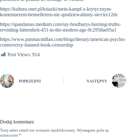
https://kultura.onet.pl/ksiazki/mein-kampf-z-krytycznym-
komentarzem-bestsellerem-nie-spodziewalismy-sie/ckx12ds
https://spandanuo.medium.com/ray-bradburys-burning-truths-
revisiting-fahrenheit-451-in-the-modern-age-9c2958ae05a1
https://www.panmacmillan.com/blogs/literary/american-psycho-
controversy-banned-book-censorship
Post Views:
914
POPRZEDNI
NASTĘPNY
Dodaj komentarz
Twój adres email nie zostanie opublikowany.
Wymagane pola są
oznaczone
*