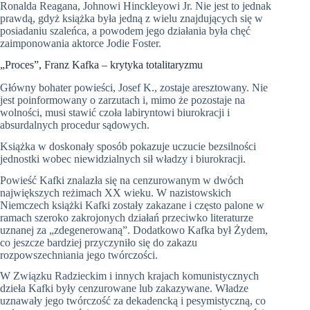
Ronalda Reagana, Johnowi Hinckleyowi Jr. Nie jest to jednak
prawdą, gdyż książka była jedną z wielu znajdujących się w
posiadaniu szaleńca, a powodem jego działania była chęć
zaimponowania aktorce Jodie Foster.
„Proces”, Franz Kafka – krytyka totalitaryzmu
Główny bohater powieści, Josef K., zostaje aresztowany. Nie
jest poinformowany o zarzutach i, mimo że pozostaje na
wolności, musi stawić czoła labiryntowi biurokracji i
absurdalnych procedur sądowych.
Książka w doskonały sposób pokazuje uczucie bezsilności
jednostki wobec niewidzialnych sił władzy i biurokracji.
Powieść Kafki znalazła się na cenzurowanym w dwóch
największych reżimach XX wieku. W nazistowskich
Niemczech książki Kafki zostały zakazane i często palone w
ramach szeroko zakrojonych działań przeciwko literaturze
uznanej za „zdegenerowaną”. Dodatkowo Kafka był Żydem,
co jeszcze bardziej przyczyniło się do zakazu
rozpowszechniania jego twórczości.
W Związku Radzieckim i innych krajach komunistycznych
dzieła Kafki były cenzurowane lub zakazywane. Władze
uznawały jego twórczość za dekadencką i pesymistyczną, co