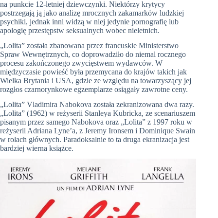
na punkcie 12-letniej dziewczynki. Niektórzy krytycy
postrzegają ją jako analizę mrocznych zakamarków ludzkiej
psychiki, jednak inni widzą w niej jedynie pornografię lub
apologię przestępstw seksualnych wobec nieletnich.
„Lolita” została zbanowana przez francuskie Ministerstwo
Spraw Wewnętrznych, co doprowadziło do niemal rocznego
procesu zakończonego zwycięstwem wydawców. W
międzyczasie powieść była przemycana do krajów takich jak
Wielka Brytania i USA, gdzie ze względu na towarzyszący jej
rozgłos czarnorynkowe egzemplarze osiągały zawrotne ceny.
„Lolita” Vladimira Nabokova została zekranizowana dwa razy.
„Lolita” (1962) w reżyserii Stanleya Kubricka, ze scenariuszem
pisanym przez samego Nabokova oraz „Lolita” z 1997 roku w
reżyserii Adriana Lyne’a, z Jeremy Ironsem i Dominique Swain
w rolach głównych. Paradoksalnie to ta druga ekranizacja jest
bardziej wierna książce.