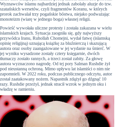
Wyznawców islamu najbardziej jednak zabolały aluzje do tzw.
szatańskich wersetów, czyli fragmentów Koranu, w których
prorok zachwalał trzy pogańskie bóstwa, niejako podważając
monoteizm (wiarę w jednego boga) własnej religii.
Powieść wywołała uliczne protesty i została zakazana w wielu
islamskich krajach. Sytuacja zaogniła się, gdy najwyższy
przywódca Iranu, Ruhollah Chomejni, wydał fatwę (islamską
opinię religijną) uznającą książkę za bluźnierczą i skazującą
autora oraz osoby zaangażowane w jej wydanie na śmierć. W
jej wyniku wysadzone zostały cztery księgarnie, dwóch
tłumaczy zostało rannych, a trzeci został zabity. Za głowę
autora wyznaczono nagrodę. Od tej pory Salman Rushdie żył
pod nieustanną ochroną. Mimo upływu lat islamiści o nim nie
zapomnieli. W 2022 roku, podczas publicznego odczytu, autor
został zaatakowany nożem. Napastnik zdążył go dźgnąć 10
razy. Rushdie przeżył, jednak stracił wzrok w jednym oku i
władzę w ramieniu.