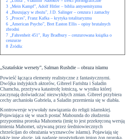
2
„Lolita”, Vladimir Nabokov – treści pornograficzne
3
„Mein Kampf”, Adolf Hitler – biblia antysemityzmu
4
„Buszujący w zbożu”, J.D. Salinger – cenzura i zamachy
5
„Proces”, Franz Kafka – krytyka totalitaryzmu
6
„American Psycho”, Bret Easton Ellis – opisy brutalnych
zbrodni
7
„Fahrenheit 451”, Ray Bradbury – cenzurowana książka o
cenzurze
8
Źródła:
„Szatańskie wersety”, Salman Rushdie – obraza islamu
Powieść łącząca elementy realistyczne z fantastycznymi.
Dwójka indyjskich aktorów, Gibreel Farishta i Saladin
Chamcha, przeżywa katastrofę lotniczą, w wyniku której
zaczynają doświadczać niezwykłych zmian. Gibreel przybiera
cechy archanioła Gabriela, a Saladin przemienia się w diabła.
Kontrowersje wywołały nawiązania do religii islamskiej.
Pojawiająca się w snach postać Mahounda do złudzenia
przypomina proroka Mahometa (imię to jest przekręconą wersją
imienia Mahomet, używaną przez średniowiecznych
chrześcijan do obrażania wyznawców islamu). Pojawiają się
także inne aluzje, jak nadanie prostytutkom imion żon proroka.