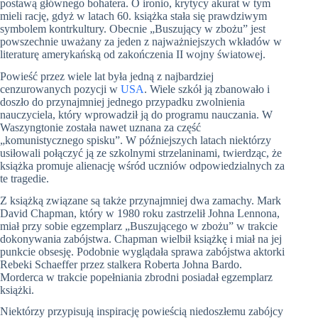
postawą głównego bohatera. O ironio, krytycy akurat w tym
mieli rację, gdyż w latach 60. książka stała się prawdziwym
symbolem kontrkultury. Obecnie „Buszujący w zbożu” jest
powszechnie uważany za jeden z najważniejszych wkładów w
literaturę amerykańską od zakończenia II wojny światowej.
Powieść przez wiele lat była jedną z najbardziej
cenzurowanych pozycji w
USA
. Wiele szkół ją zbanowało i
doszło do przynajmniej jednego przypadku zwolnienia
nauczyciela, który wprowadził ją do programu nauczania. W
Waszyngtonie została nawet uznana za część
„komunistycznego spisku”. W późniejszych latach niektórzy
usiłowali połączyć ją ze szkolnymi strzelaninami, twierdząc, że
książka promuje alienację wśród uczniów odpowiedzialnych za
te tragedie.
Z książką związane są także przynajmniej dwa zamachy. Mark
David Chapman, który w 1980 roku zastrzelił Johna Lennona,
miał przy sobie egzemplarz „Buszującego w zbożu” w trakcie
dokonywania zabójstwa. Chapman wielbił książkę i miał na jej
punkcie obsesję. Podobnie wyglądała sprawa zabójstwa aktorki
Rebeki Schaeffer przez stalkera Roberta Johna Bardo.
Morderca w trakcie popełniania zbrodni posiadał egzemplarz
książki.
Niektórzy przypisują inspirację powieścią niedoszłemu zabójcy