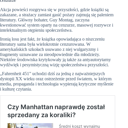
cenzurze
Akcja powieści rozgrywa się w przyszłości, gdzie książki są
zakazane, a strażacy zamiast gasić pożary zajmują się paleniem
literatury. Główny bohater, Guy Montag, zaczyna
kwestionować system oparty na cenzurze, masowej rozrywce i
intelektualnym otępieniu społeczeństwa.
Ironią losu jest fakt, że książka opowiadająca o niszczeniu
literatury sama była wielokrotnie cenzurowana. W
amerykańskich szkołach usuwano z niej wulgaryzmy i
fragmenty uznawane za nieodpowiednie dla młodzieży.
Niektóre środowiska krytykowały ją także za antyautorytarny
wydźwięk i pesymistyczną wizję społeczeństwa przyszłości.
„Fahrenheit 451” uchodzi dziś za jedną z najważniejszych
dystopii XX wieku oraz ostrzeżenie przed światem, w którym
media, propaganda i technologia wypierają krytyczne myślenie
i kulturę czytania.