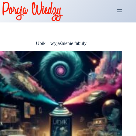
Przejdź
do
treści
Ubik – wyjaśnienie fabuły