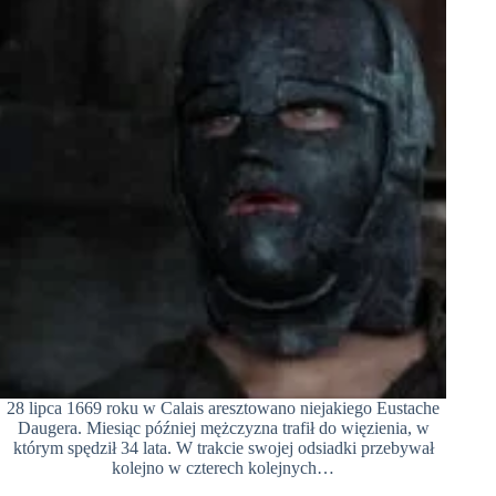
28 lipca 1669 roku w Calais aresztowano niejakiego Eustache
Daugera. Miesiąc później mężczyzna trafił do więzienia, w
którym spędził 34 lata. W trakcie swojej odsiadki przebywał
kolejno w czterech kolejnych…