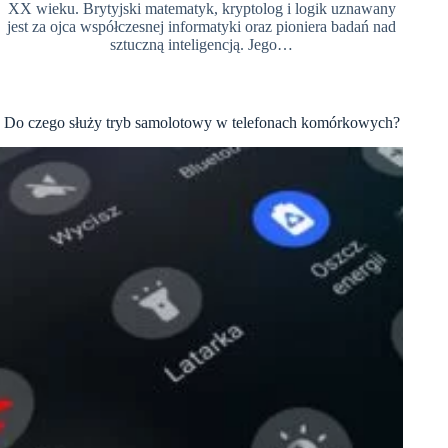
XX wieku. Brytyjski matematyk, kryptolog i logik uznawany
jest za ojca współczesnej informatyki oraz pioniera badań nad
sztuczną inteligencją. Jego…
Do czego służy tryb samolotowy w telefonach komórkowych?