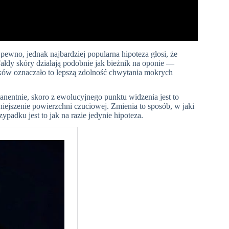
ewno, jednak najbardziej popularna hipoteza głosi, że
łdy skóry działają podobnie jak bieżnik na oponie —
dków oznaczało to lepszą zdolność chwytania mokrych
anentnie, skoro z ewolucyjnego punktu widzenia jest to
iejszenie powierzchni czuciowej. Zmienia to sposób, w jaki
adku jest to jak na razie jedynie hipoteza.