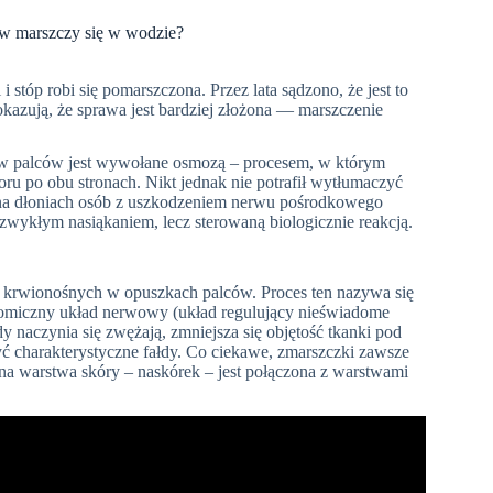
ów marszczy się w wodzie?
 stóp robi się pomarszczona. Przez lata sądzono, że jest to
kazują, że sprawa jest bardziej złożona — marszczenie
w palców jest wywołane osmozą – procesem, w którym
ru po obu stronach. Nikt jednak nie potrafił wytłumaczyć
ę na dłoniach osób z uszkodzeniem nerwu pośrodkowego
t zwykłym nasiąkaniem, lecz sterowaną biologicznie reakcją.
krwionośnych w opuszkach palców. Proces ten nazywa się
onomiczny układ nerwowy (układ regulujący nieświadome
y naczynia się zwężają, zmniejsza się objętość tkanki pod
yć charakterystyczne fałdy. Co ciekawe, zmarszczki zawsze
na warstwa skóry – naskórek – jest połączona z warstwami