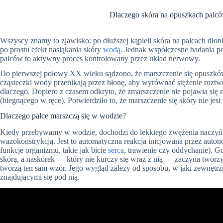
Dlaczego skóra na opuszkach palc
Wszyscy znamy to zjawisko: po dłuższej kąpieli skóra na palcach dłoni i
po prostu efekt nasiąkania skóry
wodą
. Jednak współczesne badania po
palców to aktywny proces kontrolowany przez układ nerwowy.
Do pierwszej połowy XX wieku sądzono, że marszczenie się opuszkó
cząsteczki wody przenikają przez błonę, aby wyrównać stężenie roztwo
dlaczego. Dopiero z czasem odkryto, że zmarszczenie nie pojawia si
(biegnącego w ręce). Potwierdziło to, że marszczenie się skóry nie jes
Dlaczego palce marszczą się w wodzie?
Kiedy przebywamy w wodzie, dochodzi do lekkiego zwężenia naczyń 
wazokonstrykcją. Jest to automatyczna reakcja inicjowana przez aut
funkcje organizmu, takie jak bicie
serca
, trawienie czy oddychanie). Gd
skórą, a naskórek — który nie kurczy się wraz z nią — zaczyna tworz
tworzą ten sam wzór. Jego wygląd zależy od sposobu, w jaki zewnętrz
znajdującymi się pod nią.