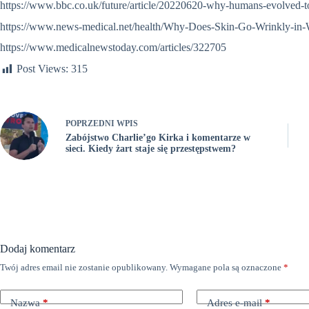
https://www.bbc.co.uk/future/article/20220620-why-humans-evolved-to-
https://www.news-medical.net/health/Why-Does-Skin-Go-Wrinkly-in-
https://www.medicalnewstoday.com/articles/322705
Post Views:
315
POPRZEDNI
WPIS
Zabójstwo Charlie’go Kirka i komentarze w
sieci. Kiedy żart staje się przestępstwem?
Dodaj komentarz
Twój adres email nie zostanie opublikowany.
Wymagane pola są oznaczone
*
Nazwa
*
Adres e-mail
*