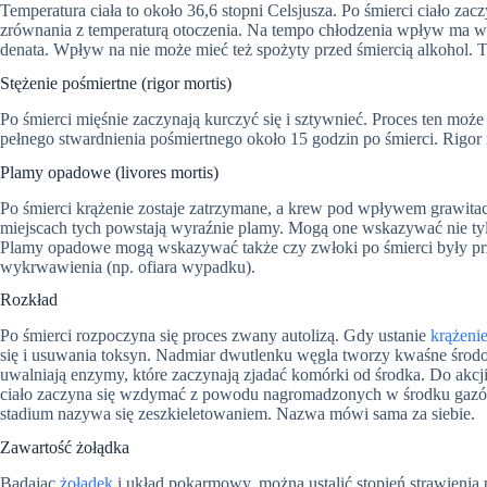
Temperatura ciała to około 36,6 stopni Celsjusza. Po śmierci ciało zac
zrównania z temperaturą otoczenia. Na tempo chłodzenia wpływ ma wie
denata. Wpływ na nie może mieć też spożyty przed śmiercią alkohol. T
Stężenie pośmiertne (rigor mortis)
Po śmierci mięśnie zaczynają kurczyć się i sztywnieć. Proces ten może 
pełnego stwardnienia pośmiertnego około 15 godzin po śmierci. Rigor 
Plamy opadowe (livores mortis)
Po śmierci krążenie zostaje zatrzymane, a krew pod wpływem grawitacj
miejscach tych powstają wyraźnie plamy. Mogą one wskazywać nie tylko 
Plamy opadowe mogą wskazywać także czy zwłoki po śmierci były pr
wykrwawienia (np. ofiara wypadku).
Rozkład
Po śmierci rozpoczyna się proces zwany autolizą. Gdy ustanie
krążeni
się i usuwania toksyn. Nadmiar dwutlenku węgla tworzy kwaśne śro
uwalniają enzymy, które zaczynają zjadać komórki od środka. Do akcj
ciało zaczyna się wzdymać z powodu nagromadzonych w środku gazów. W
stadium nazywa się zeszkieletowaniem. Nazwa mówi sama za siebie.
Zawartość żołądka
Badając
żołądek
i układ pokarmowy, można ustalić stopień strawienia 