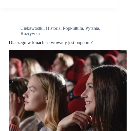
Ciekawostki
,
Historia
,
Popkultura
,
Pytania
,
Rozrywka
Dlaczego w kinach serwowany jest popcorn?